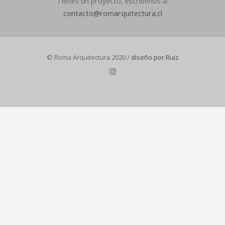
Tienes un proyecto, escríbenos a:
contacto@romarquitectura.cl
© Roma Arquitectura 2020 /
diseño por Ruiz